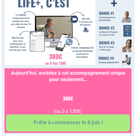
Aujourd’hui, accédez à cet accompagnement unique
pour seulement…
Les séan
c
380€
(ou 3 x 130€)
Prête à commencer le 8 juin !