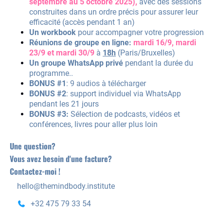
septembre au 5 octobre 2025),
avec des sessions
construites dans un ordre précis pour assurer leur
efficacité (accès pendant 1 an)
Un workbook
pour accompagner votre progression
Réunions de groupe en ligne:
mardi 16/9, mardi
23/9 et mardi 30/9
à
18h
(Paris/Bruxelles)
Un groupe WhatsApp privé
pendant la durée du
programme..
BONUS #1
:
9 audios à télécharger
BONUS #2
: support individuel via WhatsApp
pendant les 21 jours
BONUS #3:
Sélection de podcasts, vidéos et
conférences, livres pour aller plus loin
Une question?
Vous avez besoin d'une facture?
Contactez-moi !
hello@themindbody.institute
+32 475 79 33 54