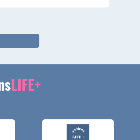
ns
LIFE+