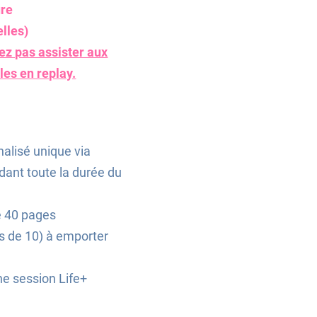
ure
lles)
ez pas assister aux
bles en replay.
nalisé unique via
nt toute la durée du
e 40 pages
s de 10) à emporter
ne session Life+