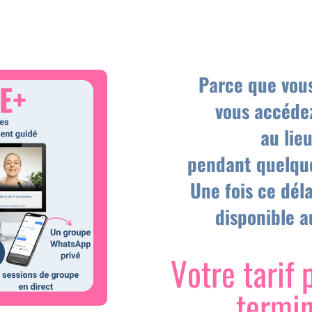
Parce que vous
vous accédez
au lie
pendant quelque
Une fois ce déla
disponible au
Votre tarif 
termi