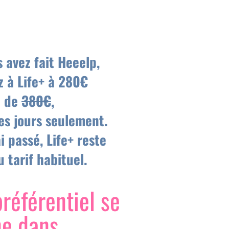
 avez fait Heeelp,
 à Life+ à 280€
u de
380€
,
s jours seulement.
i passé, Life+ reste
 tarif habituel.
préférentiel se
ne dans…