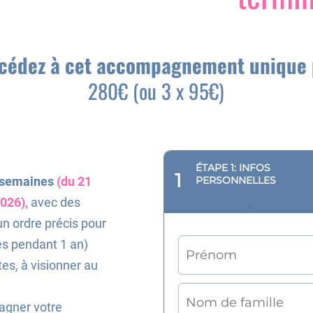
ccédez à cet accompagnement unique
280€ (ou 3 x 95€)
ÉTAPE 1: INFOS
1
 semaines
(du 21
PERSONNELLES
026),
avec des
n ordre précis pour
cès pendant 1 an)
es, à visionner au
gner votre