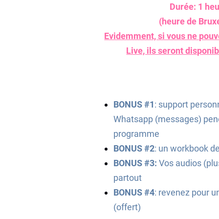
Durée: 1 he
(heure de Bruxe
Evidemment, si vous ne pouv
Live, ils seront disponi
BONUS #1
: support person
Whatsapp (messages) penda
programme
BONUS #2
: un workbook d
BONUS #3:
Vos audios (plu
partout
BONUS #4
: revenez pour u
(offert)