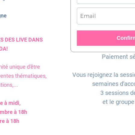
gne
Confirm
ES DES LIVE DANS
DA!
Paiement séc
nité unique d'être
Vous rejoignez la sess
rentes thématiques,
semaines d'ac
ions,...
3 sessions d
et le group
e à midi,
embre à 18h
re à 18h