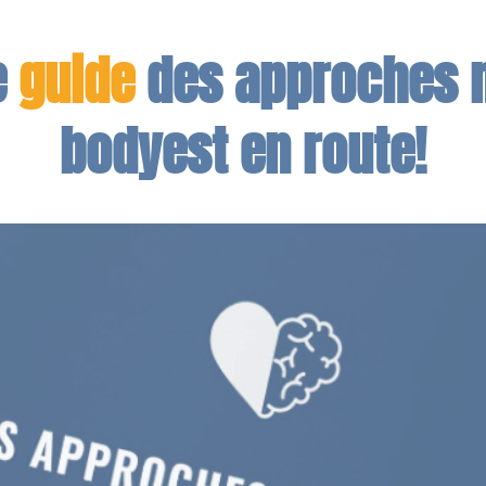
e
guide
des approches 
bodyest en route!