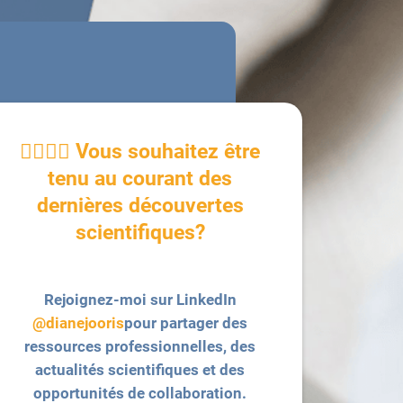
👩‍⚕️👨‍⚕️ Vous souhaitez être
tenu au courant des
dernières découvertes
scientifiques?
Rejoignez-moi sur LinkedIn
@dianejooris
pour partager des
ressources professionnelles, des
actualités scientifiques et des
opportunités de collaboration.