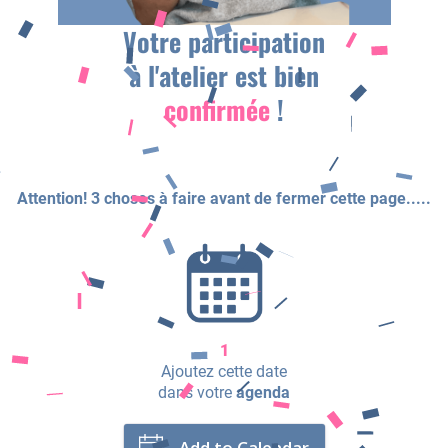
Votre participation
o
à l'atelier est bien
i
i
confirmée
!
Attention! 3 choses à faire avant de fermer cette page.....
f
t
a
i
1
Ajoutez cette date
dans votre
agenda
t
Add to Calendar