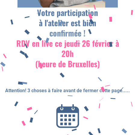
Votre participation
o
à l'atelier est bien
i
i
confirmée !
RDV en live ce jeudi 26 février à
20h
(heure de Bruxelles)
f
Attention! 3 choses à faire avant de fermer cette page.....
t
a
i
t