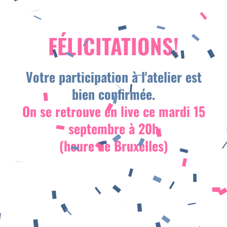
FÉLICITATIONS!
d
t
Votre participation à l'atelier est
bien confirmée.
On se retrouve en live ce mardi 15
septembre à 20h
r
(heure de Bruxelles)
l
d
t
l
t