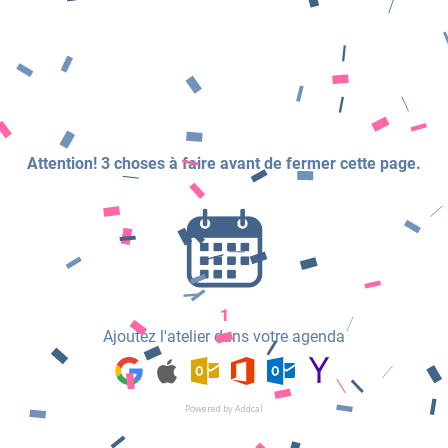
o
i
i
Attention! 3 choses à faire avant de fermer cette page.
f
t
1
a
Ajoutez l'atelier dans votre agenda
i
Powered by Addcal
t