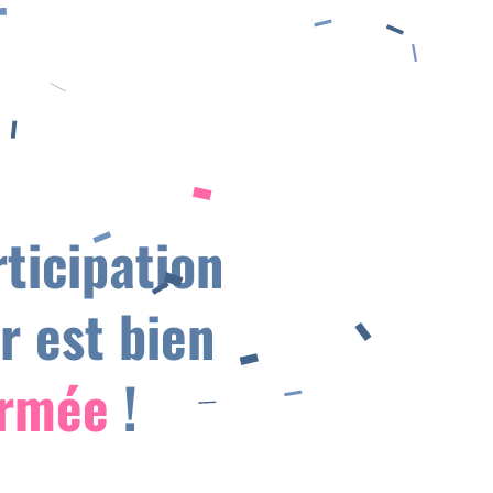
ticipation
er est bien
irmée
!