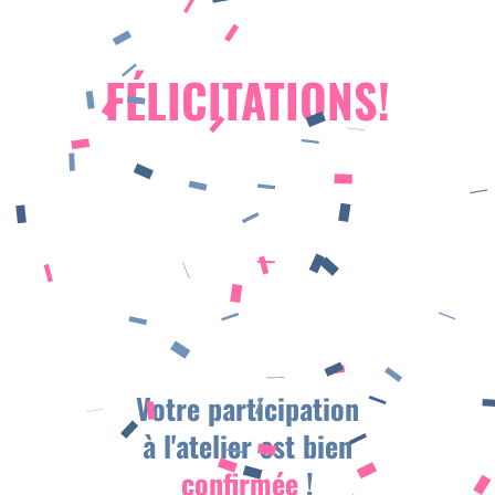
Condit
FÉLICITATIONS!
Généra
d'Utili
Politiq
Confide
Mentio
Légale
Votre participation
à l'atelier est bien
confirmée
!